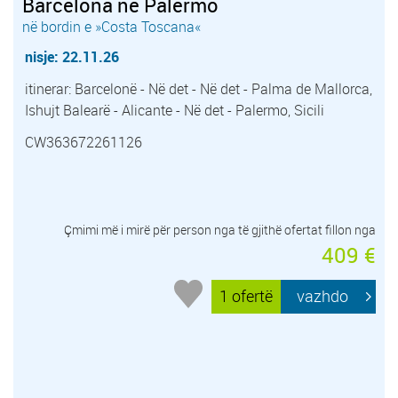
Barcelona në Palermo
në bordin e »Costa Toscana«
nisje: 22.11.26
itinerar: Barcelonë - Në det - Në det - Palma de Mallorca,
Ishujt Balearë - Alicante - Në det - Palermo, Sicili
CW363672261126
Çmimi më i mirë për person nga të gjithë ofertat fillon nga
409 €
1 ofertë
vazhdo