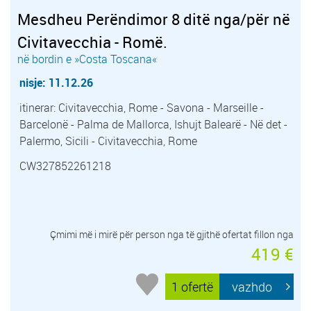
Mesdheu Perëndimor 8 ditë nga/për në
Civitavecchia - Romë.
në bordin e »Costa Toscana«
nisje: 11.12.26
itinerar: Civitavecchia, Rome - Savona - Marseille -
Barcelonë - Palma de Mallorca, Ishujt Balearë - Në det -
Palermo, Sicili - Civitavecchia, Rome
CW327852261218
Çmimi më i mirë për person nga të gjithë ofertat fillon nga
419 €
1 ofertë
vazhdo