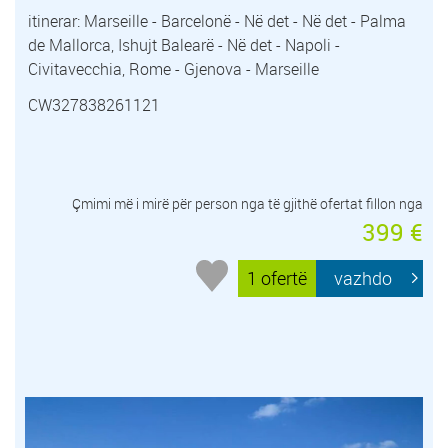
itinerar: Marseille - Barcelonë - Në det - Në det - Palma
de Mallorca, Ishujt Balearë - Në det - Napoli -
Civitavecchia, Rome - Gjenova - Marseille
CW327838261121
Çmimi më i mirë për person nga të gjithë ofertat fillon nga
399 €
1 ofertë
vazhdo