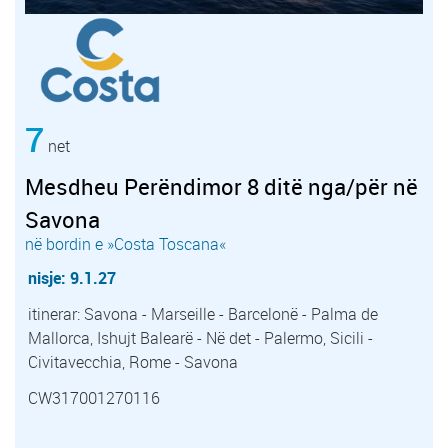
7
net
Mesdheu Perëndimor 8 ditë nga/për në
Savona
në bordin e »Costa Toscana«
nisje: 9.1.27
itinerar: Savona - Marseille - Barcelonë - Palma de
Mallorca, Ishujt Balearë - Në det - Palermo, Sicili -
Civitavecchia, Rome - Savona
CW317001270116