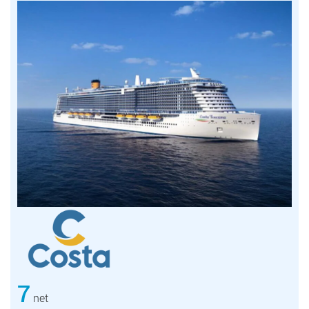
7
net