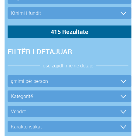
FILTËR I DETAJUAR
ose zgjidh më në detaje