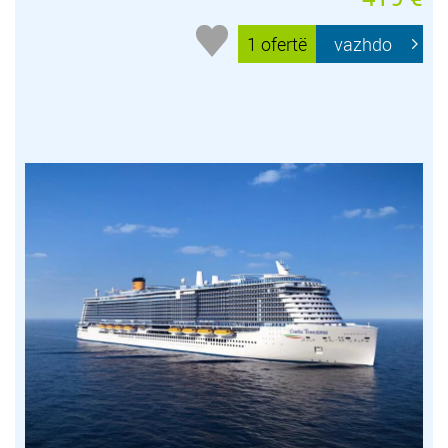
1 ofertë
vazhdo