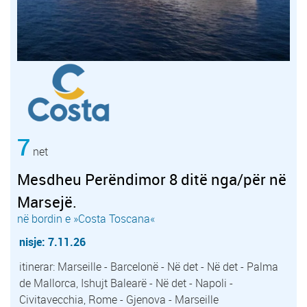
7
net
Mesdheu Perëndimor 8 ditë nga/për në
Marsejë.
në bordin e »Costa Toscana«
nisje: 7.11.26
itinerar: Marseille - Barcelonë - Në det - Në det - Palma
de Mallorca, Ishujt Balearë - Në det - Napoli -
Civitavecchia, Rome - Gjenova - Marseille