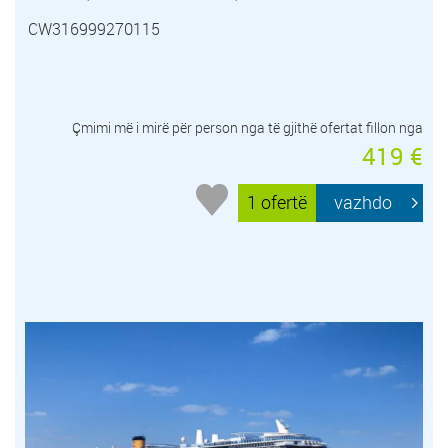
CW316999270115
Çmimi më i mirë për person nga të gjithë ofertat fillon nga
419 €
1 ofertë
vazhdo