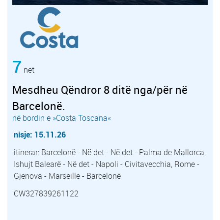
7
net
Mesdheu Qëndror 8 ditë nga/për në
Barcelonë.
në bordin e »Costa Toscana«
nisje: 15.11.26
itinerar: Barcelonë - Në det - Në det - Palma de Mallorca,
Ishujt Balearë - Në det - Napoli - Civitavecchia, Rome -
Gjenova - Marseille - Barcelonë
CW327839261122