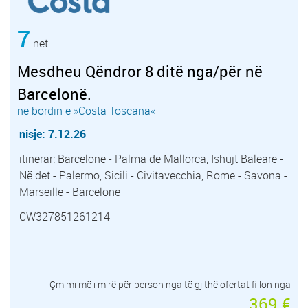
7
net
Mesdheu Qëndror 8 ditë nga/për në
Barcelonë.
në bordin e »Costa Toscana«
nisje: 7.12.26
itinerar: Barcelonë - Palma de Mallorca, Ishujt Balearë -
Në det - Palermo, Sicili - Civitavecchia, Rome - Savona -
Marseille - Barcelonë
CW327851261214
Çmimi më i mirë për person nga të gjithë ofertat fillon nga
369 €