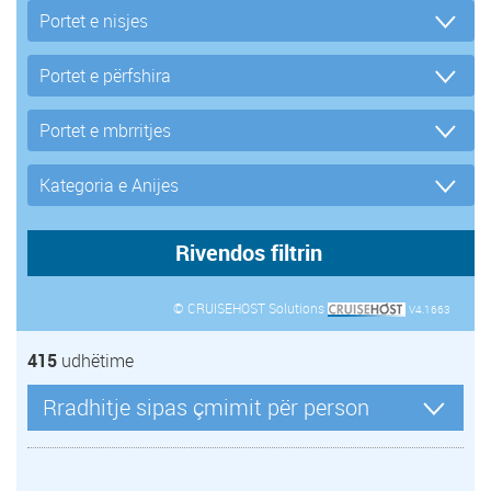
© CRUISEHOST Solutions
V4.1663
415
udhëtime