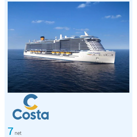
7
net