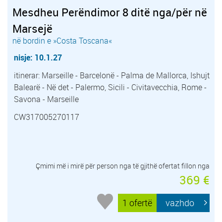
Mesdheu Perëndimor 8 ditë nga/për në
Marsejë
në bordin e »Costa Toscana«
nisje: 10.1.27
itinerar: Marseille - Barcelonë - Palma de Mallorca, Ishujt
Balearë - Në det - Palermo, Sicili - Civitavecchia, Rome -
Savona - Marseille
CW317005270117
Çmimi më i mirë për person nga të gjithë ofertat fillon nga
369 €
1 ofertë
vazhdo