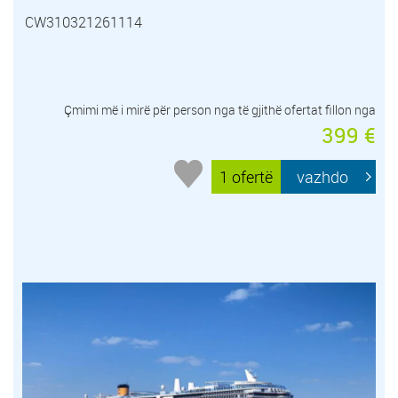
CW310321261114
Çmimi më i mirë për person nga të gjithë ofertat fillon nga
399 €
1 ofertë
vazhdo