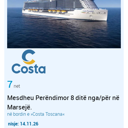
7
net
Mesdheu Perëndimor 8 ditë nga/për në
Marsejë.
në bordin e »Costa Toscana«
nisje: 14.11.26