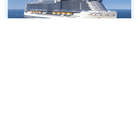
7
net
Mesdheu Perëndimor 8 ditë nga/për në
Savona
në bordin e »Costa Toscana«
nisje: 16.1.27