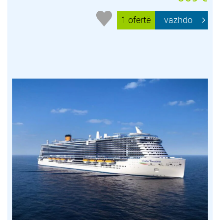
1 ofertë
vazhdo