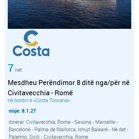
7
net
Mesdheu Perëndimor 8 ditë nga/për në
Civitavecchia - Romë
në bordin e »Costa Toscana«
nisje: 8.1.27
itinerar: Civitavecchia, Rome - Savona - Marseille -
Barcelonë - Palma de Mallorca, Ishujt Balearë - Në det -
Palermo, Sicili - Civitavecchia, Rome