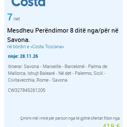
7
net
Mesdheu Perëndimor 8 ditë nga/për në
Savona.
në bordin e »Costa Toscana«
nisje: 28.11.26
itinerar: Savona - Marseille - Barcelonë - Palma de
Mallorca, Ishujt Balearë - Në det - Palermo, Sicili -
Civitavecchia, Rome - Savona
CW327845261205
Çmimi më i mirë për person nga të gjithë ofertat fillon nga
419 €