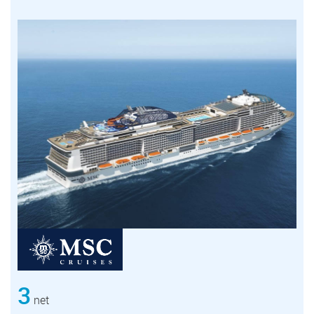
3
net