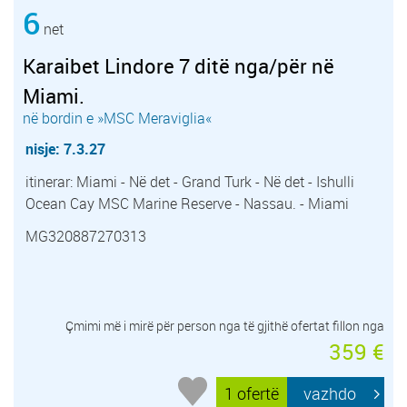
6
net
Karaibet Lindore 7 ditë nga/për në
Miami.
në bordin e »MSC Meraviglia«
nisje: 7.3.27
itinerar: Miami - Në det - Grand Turk - Në det - Ishulli
Ocean Cay MSC Marine Reserve - Nassau. - Miami
MG320887270313
Çmimi më i mirë për person nga të gjithë ofertat fillon nga
359 €
1 ofertë
vazhdo