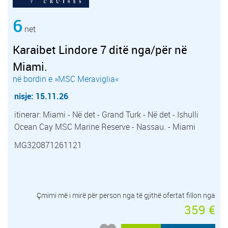
6
net
Karaibet Lindore 7 ditë nga/për në
Miami.
në bordin e »MSC Meraviglia«
nisje: 15.11.26
itinerar: Miami - Në det - Grand Turk - Në det - Ishulli
Ocean Cay MSC Marine Reserve - Nassau. - Miami
MG320871261121
Çmimi më i mirë për person nga të gjithë ofertat fillon nga
359 €