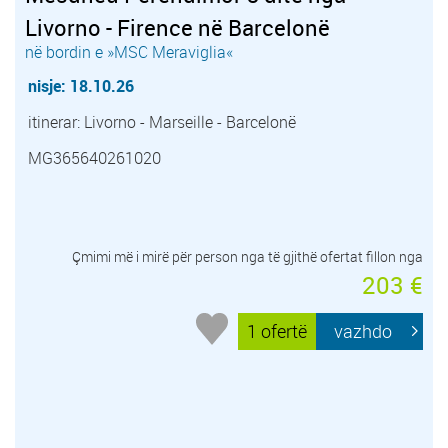
Livorno - Firence në Barcelonë
në bordin e »MSC Meraviglia«
nisje: 18.10.26
itinerar: Livorno - Marseille - Barcelonë
MG365640261020
Çmimi më i mirë për person nga të gjithë ofertat fillon nga
203 €
1 ofertë
vazhdo