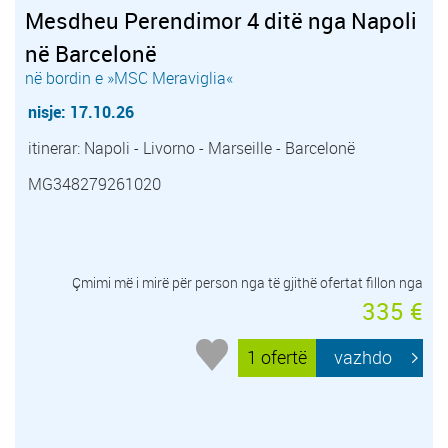
Mesdheu Perendimor 4 ditë nga Napoli
në Barcelonë
në bordin e »MSC Meraviglia«
nisje: 17.10.26
itinerar: Napoli - Livorno - Marseille - Barcelonë
MG348279261020
Çmimi më i mirë për person nga të gjithë ofertat fillon nga
335 €
1 ofertë
vazhdo