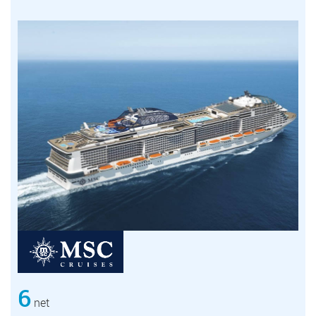
6
net