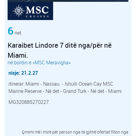
6
net
Karaibet Lindore 7 ditë nga/për në
Miami.
në bordin e »MSC Meraviglia«
nisje: 21.2.27
itinerar: Miami - Nassau. - Ishulli Ocean Cay MSC
Marine Reserve - Në det - Grand Turk - Në det - Miami
MG320885270227
Çmimi më i mirë për person nga të gjithë ofertat fillon nga