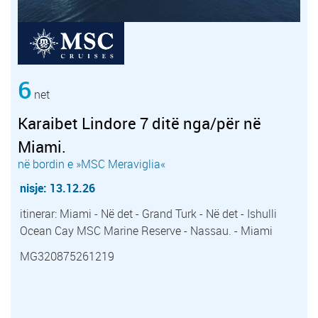
6
net
Karaibet Lindore 7 ditë nga/për në
Miami.
në bordin e »MSC Meraviglia«
nisje: 13.12.26
itinerar: Miami - Në det - Grand Turk - Në det - Ishulli
Ocean Cay MSC Marine Reserve - Nassau. - Miami
MG320875261219