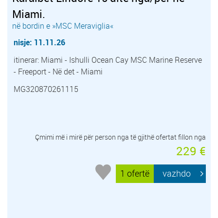
Miami.
në bordin e »MSC Meraviglia«
nisje: 11.11.26
itinerar: Miami - Ishulli Ocean Cay MSC Marine Reserve
- Freeport - Në det - Miami
MG320870261115
Çmimi më i mirë për person nga të gjithë ofertat fillon nga
229 €
1 ofertë
vazhdo