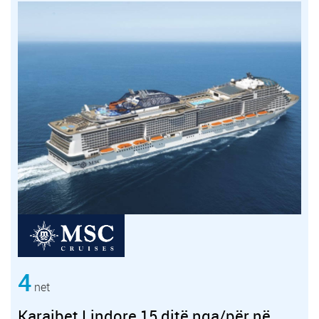
4
net
Karaibet Lindore 15 ditë nga/për në