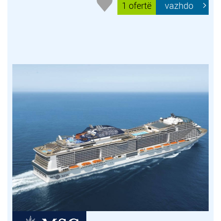
1 ofertë
vazhdo