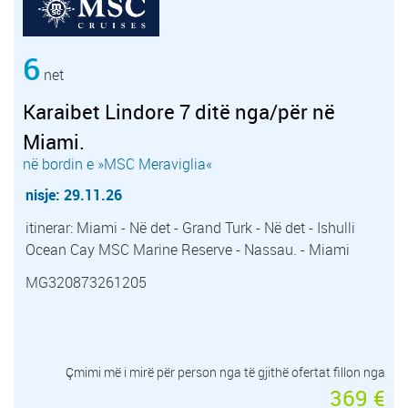
6
net
Karaibet Lindore 7 ditë nga/për në
Miami.
në bordin e »MSC Meraviglia«
nisje: 29.11.26
itinerar: Miami - Në det - Grand Turk - Në det - Ishulli
Ocean Cay MSC Marine Reserve - Nassau. - Miami
MG320873261205
Çmimi më i mirë për person nga të gjithë ofertat fillon nga
369 €