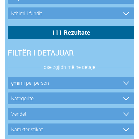
FILTËR I DETAJUAR
ose zgjidh më në detaje