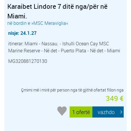
Karaibet Lindore 7 ditë nga/për në
Miami.
në bordin e »MSC Meraviglia«
nisje: 24.1.27
itinerar: Miami - Nassau. - Ishulli Ocean Cay MSC
Marine Reserve - Në det - Puerto Plata - Në det - Miami
MG320881270130
Çmimi më i mirë për person nga të gjithë ofertat fillon nga
349 €
1 ofertë
vazhdo