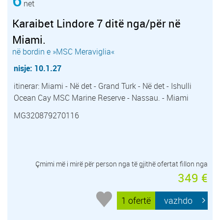
net
Karaibet Lindore 7 ditë nga/për në
Miami.
në bordin e »MSC Meraviglia«
nisje: 10.1.27
itinerar: Miami - Në det - Grand Turk - Në det - Ishulli
Ocean Cay MSC Marine Reserve - Nassau. - Miami
MG320879270116
Çmimi më i mirë për person nga të gjithë ofertat fillon nga
349 €
1 ofertë
vazhdo