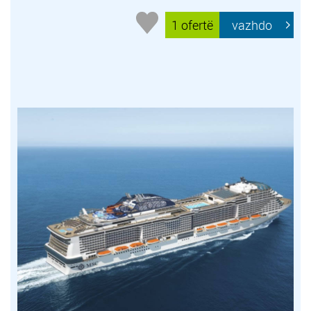
1 ofertë
vazhdo