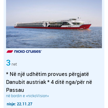
3
net
* Në një udhëtim provues përgjatë
Danubit austriak * 4 ditë nga/për në
Passau
në bordin e »nickoVision«
nisje: 22.11.27