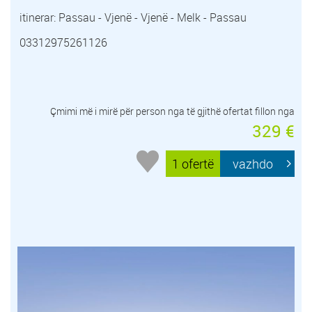
itinerar: Passau - Vjenë - Vjenë - Melk - Passau
03312975261126
Çmimi më i mirë për person nga të gjithë ofertat fillon nga
329 €
1 ofertë
vazhdo