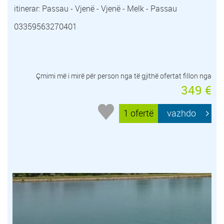
itinerar: Passau - Vjenë - Vjenë - Melk - Passau
03359563270401
Çmimi më i mirë për person nga të gjithë ofertat fillon nga
349 €
1 ofertë
vazhdo