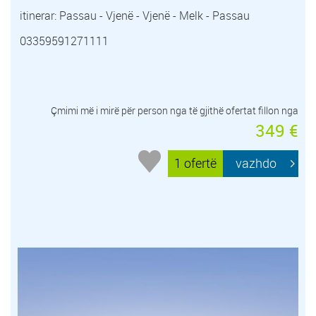
itinerar: Passau - Vjenë - Vjenë - Melk - Passau
03359591271111
Çmimi më i mirë për person nga të gjithë ofertat fillon nga
349 €
1 ofertë
vazhdo