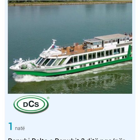
1
natë