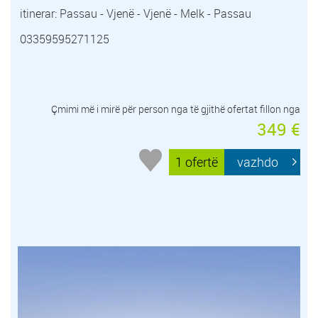
itinerar: Passau - Vjenë - Vjenë - Melk - Passau
03359595271125
Çmimi më i mirë për person nga të gjithë ofertat fillon nga
349 €
1 ofertë
vazhdo