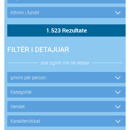
FILTËR I DETAJUAR
ose zgjidh më në detaje