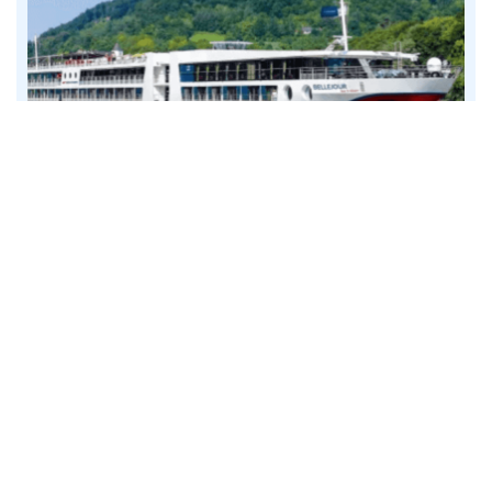
3
net
* Një pushim i shkurtër në Danub * 4
ditë nga/për në Passau
në bordin e »MS Bellejour«
nisje: 24.8.26
itinerar: Passau - Vjenë - Vjenë - Melk - Passau