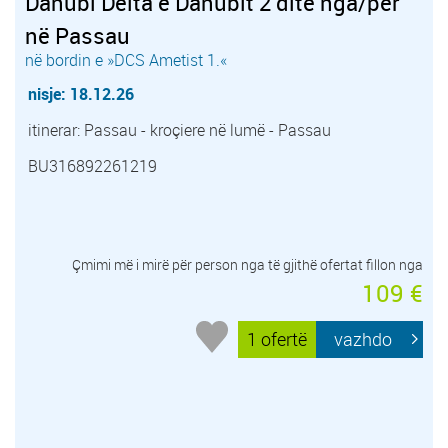
Danubi Delta e Danubit 2 ditë nga/për
në Passau
në bordin e »DCS Ametist 1.«
nisje: 18.12.26
itinerar: Passau - kroçiere në lumë - Passau
BU316892261219
Çmimi më i mirë për person nga të gjithë ofertat fillon nga
109 €
1 ofertë
vazhdo