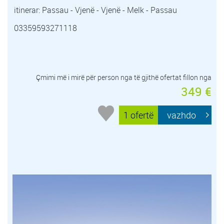
itinerar: Passau - Vjenë - Vjenë - Melk - Passau
03359593271118
Çmimi më i mirë për person nga të gjithë ofertat fillon nga
349 €
1 ofertë
vazhdo