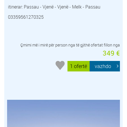
itinerar: Passau - Vjenë - Vjenë - Melk - Passau
03359561270325
Çmimi më i mirë për person nga të gjithë ofertat fillon nga
349 €
1 ofertë
vazhdo