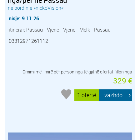
nga/për në Passau
në bordin e »nickoVision«
nisje: 9.11.26
itinerar: Passau - Vjenë - Vjenë - Melk - Passau
03312971261112
Çmimi më i mirë për person nga të gjithë ofertat fillon nga
329 €
1 ofertë
vazhdo