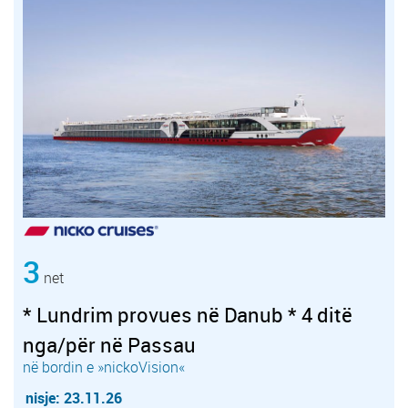
3
net
* Lundrim provues në Danub * 4 ditë
nga/për në Passau
në bordin e »nickoVision«
nisje: 23.11.26