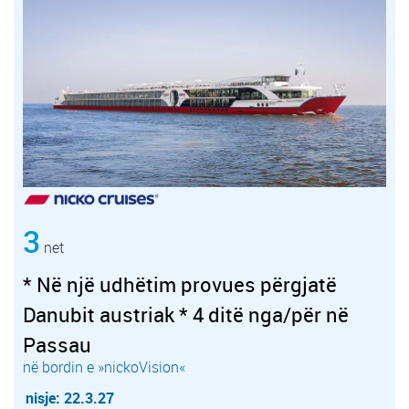
3
net
* Në një udhëtim provues përgjatë
Danubit austriak * 4 ditë nga/për në
Passau
në bordin e »nickoVision«
nisje: 22.3.27