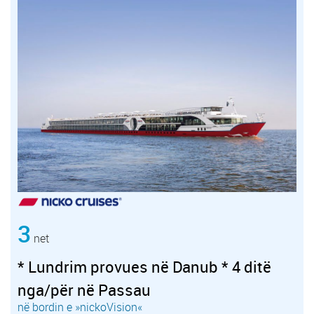
3
net
* Lundrim provues në Danub * 4 ditë
nga/për në Passau
në bordin e »nickoVision«