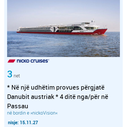
3
net
* Në një udhëtim provues përgjatë
Danubit austriak * 4 ditë nga/për në
Passau
në bordin e »nickoVision«
nisje: 15.11.27