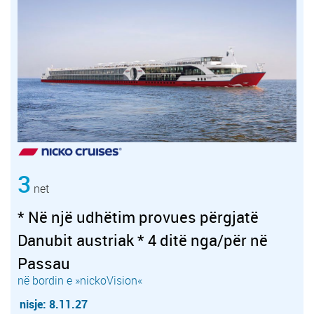
3
net
* Në një udhëtim provues përgjatë
Danubit austriak * 4 ditë nga/për në
Passau
në bordin e »nickoVision«
nisje: 8.11.27