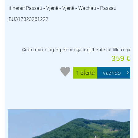
itinerar: Passau - Vjenë - Vjenë - Wachau - Passau
BU317323261222
Çmimi më i mirë për person nga të gjithë ofertat fillon nga
359 €
1 ofertë
vazhdo