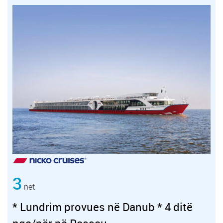
3
net
* Lundrim provues në Danub * 4 ditë