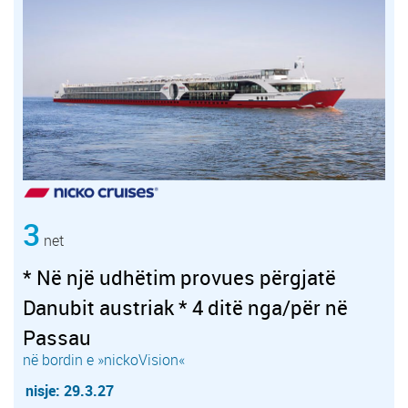
3
net
* Në një udhëtim provues përgjatë
Danubit austriak * 4 ditë nga/për në
Passau
në bordin e »nickoVision«
nisje: 29.3.27