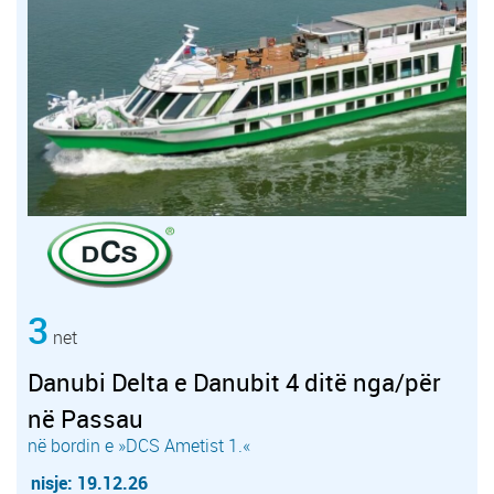
3
net
Danubi Delta e Danubit 4 ditë nga/për
në Passau
në bordin e »DCS Ametist 1.«
nisje: 19.12.26