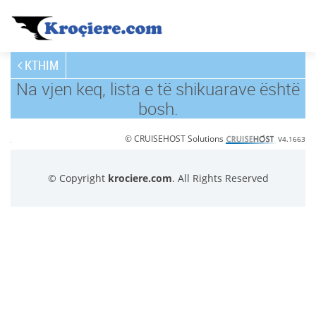
KTHIM
Na vjen keq, lista e të shikuarave është
bosh.
© CRUISEHOST Solutions
V4.1663
© Copyright
krociere.com
. All Rights Reserved