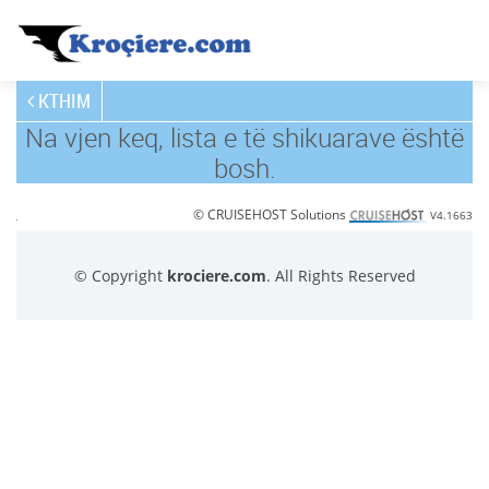
KTHIM
Na vjen keq, lista e të shikuarave është
bosh.
© CRUISEHOST Solutions
V4.1663
© Copyright
krociere.com
. All Rights Reserved